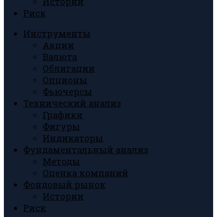
Истории
Риск
Инструменты
Акции
Валюта
Облигации
Опционы
Фьючерсы
Технический анализ
Графики
Фигуры
Индикаторы
Фундаментальный анализ
Методы
Оценка компаний
Фондовый рынок
Истории
Риск