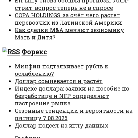
Eli Lilly снова обошла прогнозы Уолл-
стрит: вопрос теперь не в спросе
COPA HOLDINGS: за счёт чего растет
перевозчик из Латинской Америки
Как сделки M&A меняют экономику
Мать и Дитя?
Форекс
Минфин подталкивает рубль к
ослаблению?
Доллар сомневается и растёт
Индекс доллара: заявки на пособие по
безработице и NFP определяют
настроение рынка
Сезонные тенденции и вероятности на
пятницу 7.08.2026
Доллар подсел на иглу данных