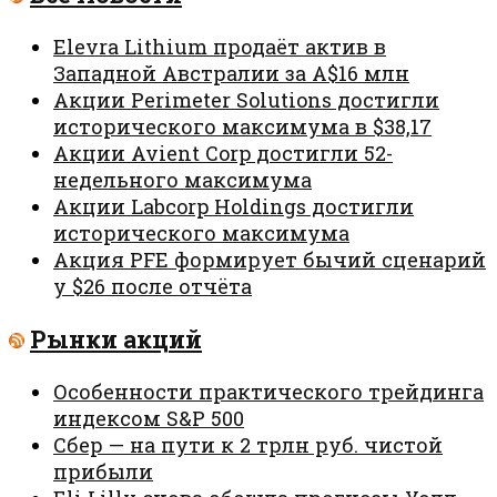
Elevra Lithium продаёт актив в
Западной Австралии за A$16 млн
Акции Perimeter Solutions достигли
исторического максимума в $38,17
Акции Avient Corp достигли 52-
недельного максимума
Акции Labcorp Holdings достигли
исторического максимума
Акция PFE формирует бычий сценарий
у $26 после отчёта
Рынки акций
Особенности практического трейдинга
индексом S&P 500
Сбер — на пути к 2 трлн руб. чистой
прибыли