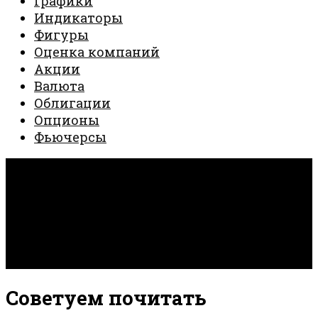
Графики
Индикаторы
Фигуры
Оценка компаний
Акции
Валюта
Облигации
Опционы
Фьючерсы
Invest Creator © 2026. Все права защищены.
Работает на
- Разработан в
тема Hueman
Советуем почитать