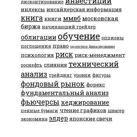
инвестиции
дисконтирование
индексы
инсайдерская информация
книга
ммвб
московская
книги
биржа
начинающий трейдер
обучение
облигации
опционы
право
поглощения
проектное финасирование
риск
психология
риск-менеджмент
технический
слияния
роснефть
анализ
трейдинг
уровни
фигуры
фондовый рынок
форекс
фундаментальный анализ
фьючерсы
хеджирование
чтение графиков
ценные бумаги
швагер
элдер
японские свечи
экономика