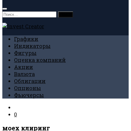
Найти:
Графики
Индикаторы
Фигуры
Оценка компаний
Акции
Валюта
Облигации
Опционы
Фьючерсы
0
моех клиринг