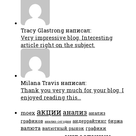
Tracy Glastrong написал:
Very impressive blog. Interesting
article right on the subject.
Milana Travis написал:
Thank you very much for your blog. I
enjoyed reading this...
акции
анализ
moex
анализ
графиков
андеррайтинг
биржа
анализ сегодня
валюта
валютный рынок
графики