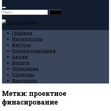
Найти:
Графики
Индикаторы
Фигуры
Оценка компаний
Акции
Валюта
Облигации
Опционы
Фьючерсы
Метки:
проектное
финасирование