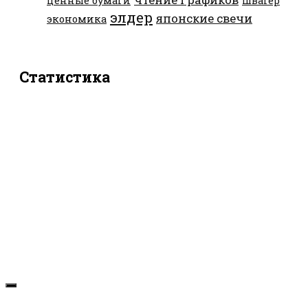
ценные бумаги
швагер
элдер
японские свечи
экономика
Статистика