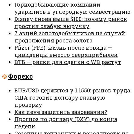
Горнодобывающие компании
ударились в углеродную секвестрацию
Disney снова выше $100: почему рынок
простил слабую выручку
7 акций золотодобытчиков на случай
продолжения роста золота
Pfizer (PFE): жизнь после ковида —
дивиденды вместо сверхприбылей
ВТБ — риски для сделки с WB растут
Форекс
EUR/USD держится у 1,1550: рынок труда
США готовит доллару главную
проверку
Как иене защитить завоевания?
Прогноз по доллару (DXY) до конца
недели
Сезонные тенденции и вероятности на