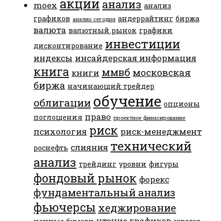
акции
анализ
moex
анализ
графиков
андеррайтинг
биржа
анализ сегодня
валюта
валютный рынок
графики
инвестиции
дисконтирование
индексы
инсайдерская информация
книга
ммвб
московская
книги
биржа
начинающий трейдер
обучение
облигации
опционы
право
поглощения
проектное финасирование
риск
психология
риск-менеджмент
технический
слияния
роснефть
анализ
трейдинг
уровни
фигуры
фондовый рынок
форекс
фундаментальный анализ
фьючерсы
хеджирование
чтение графиков