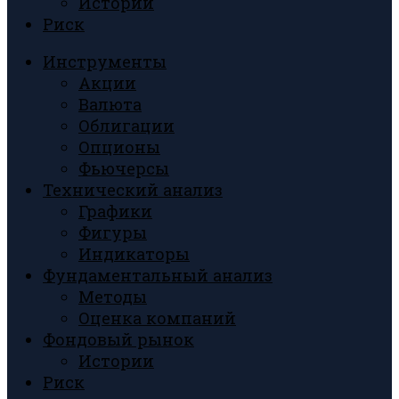
Истории
Риск
Инструменты
Акции
Валюта
Облигации
Опционы
Фьючерсы
Технический анализ
Графики
Фигуры
Индикаторы
Фундаментальный анализ
Методы
Оценка компаний
Фондовый рынок
Истории
Риск