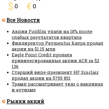
$
€
0
0
Все Новости
Акции Fujifilm упали на 18% после
слабых результатов квартала
Финдиректор Paymentus Калра продал
акции на $1,15 млн
Eagle Point Credit продала
привилегированные акции ACR за $2
136
Старший вице-президент HF Sinclair
продал акции на $755 851
Трамп рассматривает указ о вакцинах
и аутизме
Рынки акций