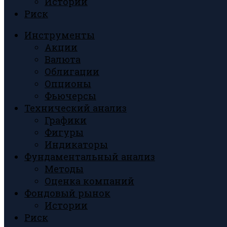
Истории
Риск
Инструменты
Акции
Валюта
Облигации
Опционы
Фьючерсы
Технический анализ
Графики
Фигуры
Индикаторы
Фундаментальный анализ
Методы
Оценка компаний
Фондовый рынок
Истории
Риск