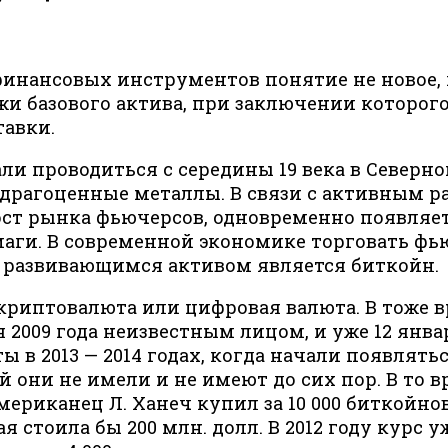
финансовых инструментов понятие не новое,
и базового актива, при заключении которого
тавки.
и проводиться с середины 19 века в Северн
драгоценные металлы. В связи с активным ра
ост рынка фьючерсов, одновременно появляе
аги. В современной экономике торговать фь
 развивающимся активом является биткойн.
риптовалюта или цифровая валюта. В тоже в
2009 года неизвестным лицом, и уже 12 янва
ы в 2013 — 2014 годах, когда начали появлят
они не имели и не имеют до сих пор. В то 
американец Л. Ханеч купил за 10 000 биткойн
 стоила бы 200 млн. долл. В 2012 году курс уж