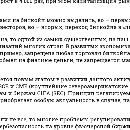
ел рост в 4 000 раз, при этом капитализация р
ами на биткойн можно выделить, во — первых
есторов, во — вторых, переход биткойна в «л
на, то одной из самых существенных, на наш 
низаций многих стран. В развитых экономика
например, запрещена любая торговля биткойн
бмен на фиатные деньги, не запрещается май
ется новым этапом в развитии данного актив
CBOE и CME (крупнейшие североамериканские
м и биржам США (SEC). Принцип регулируем
приобретает особую актуальность в случае, 
ли не все, то многие проблемы регулирован
ербезопасность на уровне фьючерсной биржи