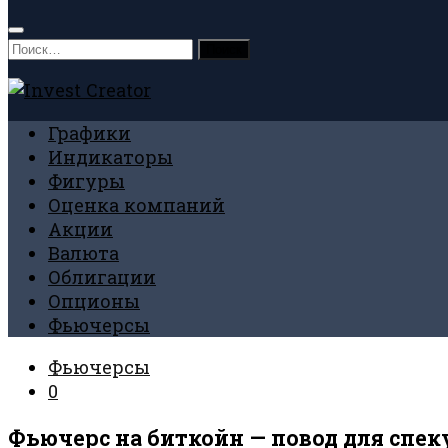
Найти:
Графики
Индикаторы
Фигуры
Оценка компаний
Акции
Валюта
Облигации
Опционы
Фьючерсы
Фьючерсы
0
Фьючерс на биткойн — повод для спек