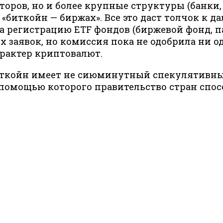
оров, но и более крупные структуры (банки,
«биткойн — биржах». Все это даст толчок к
на регистрацию ETF фондов (биржевой фонд, п
ых заявок, но комиссия пока не одобрила ни 
рактер криптовалют.
биткойн имеет не сиюминутный спекулятивный
с помощью которого правительство стран спо