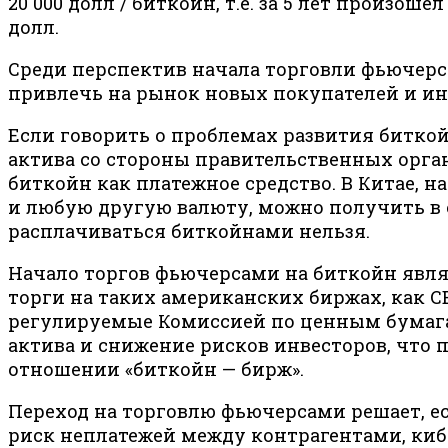
20 000 долл / биткойн, т.е. за 5 лет произош
долл.
Среди перспектив начала торговли фьючерс
привлечь на рынок новых покупателей и инв
Если говорить о проблемах развития биткой
актива со стороны правительственных орга
биткойн как платежное средство. В Китае, 
и любую другую валюту, можно получить в о
расплачиваться биткойнами нельзя.
Начало торгов фьючерсами на биткойн явля
торги на таких американских биржах, как 
регулируемые Комиссией по ценным бумага
актива и снижение рисков инвесторов, что 
отношении «биткойн — бирж».
Переход на торговлю фьючерсами решает, ес
риск неплатежей между контрагентами, киб