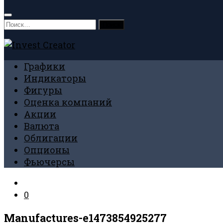
Найти:
Графики
Индикаторы
Фигуры
Оценка компаний
Акции
Валюта
Облигации
Опционы
Фьючерсы
0
Manufactures-e1473854925277