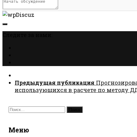
Следите за нами:
Предыдущая публикация
Прогнозирова
использующихся в расчете по методу Д
Найти:
Меню