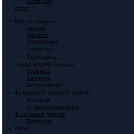
Истории
Риск
Инструменты
Акции
Валюта
Облигации
Опционы
Фьючерсы
Технический анализ
Графики
Фигуры
Индикаторы
Фундаментальный анализ
Методы
Оценка компаний
Фондовый рынок
Истории
Риск