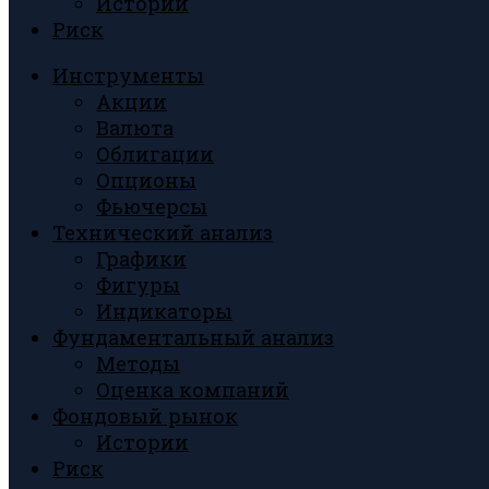
Истории
Риск
Инструменты
Акции
Валюта
Облигации
Опционы
Фьючерсы
Технический анализ
Графики
Фигуры
Индикаторы
Фундаментальный анализ
Методы
Оценка компаний
Фондовый рынок
Истории
Риск