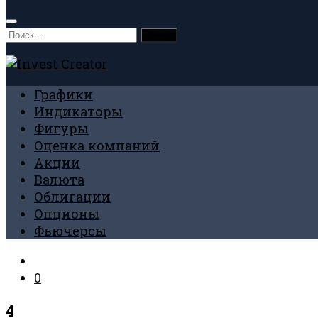
Найти:
Графики
Индикаторы
Фигуры
Оценка компаний
Акции
Валюта
Облигации
Опционы
Фьючерсы
0
4