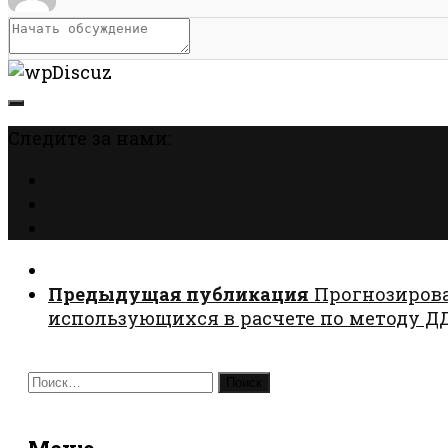
Следите за нами:
Предыдущая публикация
Прогнозирова
использующихся в расчете по методу Д
Найти: