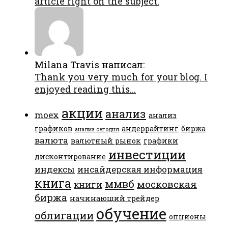
article right on the subject.
Milana Travis написал:
Thank you very much for your blog. I
enjoyed reading this...
акции
анализ
moex
анализ
графиков
андеррайтинг
биржа
анализ сегодня
валюта
валютный рынок
графики
инвестиции
дисконтирование
индексы
инсайдерская информация
книга
ммвб
московская
книги
биржа
начинающий трейдер
обучение
облигации
опционы