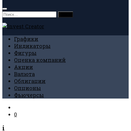
Найти:
Графики
Индикаторы
Фигуры
Оценка компаний
Акции
Валюта
Облигации
Опционы
Фьючерсы
0
i