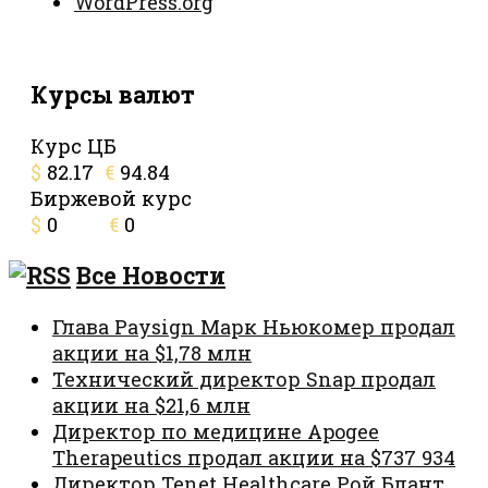
WordPress.org
Курсы валют
Курс ЦБ
$
82.17
€
94.84
Биржевой курс
$
0
€
0
Все Новости
Глава Paysign Марк Ньюкомер продал
акции на $1,78 млн
Технический директор Snap продал
акции на $21,6 млн
Директор по медицине Apogee
Therapeutics продал акции на $737 934
Директор Tenet Healthcare Рой Блант