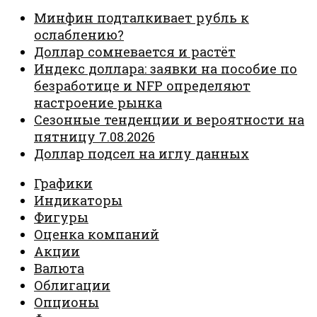
Минфин подталкивает рубль к
ослаблению?
Доллар сомневается и растёт
Индекс доллара: заявки на пособие по
безработице и NFP определяют
настроение рынка
Сезонные тенденции и вероятности на
пятницу 7.08.2026
Доллар подсел на иглу данных
Графики
Индикаторы
Фигуры
Оценка компаний
Акции
Валюта
Облигации
Опционы