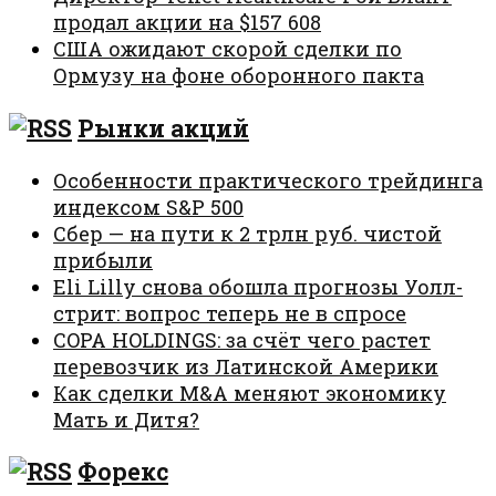
продал акции на $157 608
США ожидают скорой сделки по
Ормузу на фоне оборонного пакта
Рынки акций
Особенности практического трейдинга
индексом S&P 500
Сбер — на пути к 2 трлн руб. чистой
прибыли
Eli Lilly снова обошла прогнозы Уолл-
стрит: вопрос теперь не в спросе
COPA HOLDINGS: за счёт чего растет
перевозчик из Латинской Америки
Как сделки M&A меняют экономику
Мать и Дитя?
Форекс