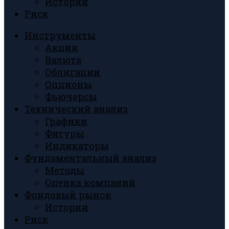
Истории
Риск
Инструменты
Акции
Валюта
Облигации
Опционы
Фьючерсы
Технический анализ
Графики
Фигуры
Индикаторы
Фундаментальный анализ
Методы
Оценка компаний
Фондовый рынок
Истории
Риск