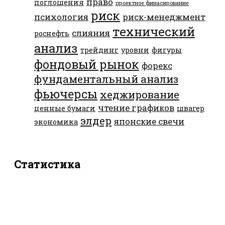
право
поглощения
проектное финасирование
риск
психология
риск-менеджмент
технический
слияния
роснефть
анализ
трейдинг
уровни
фигуры
фондовый рынок
форекс
фундаментальный анализ
фьючерсы
хеджирование
чтение графиков
ценные бумаги
швагер
элдер
японские свечи
экономика
Статистика