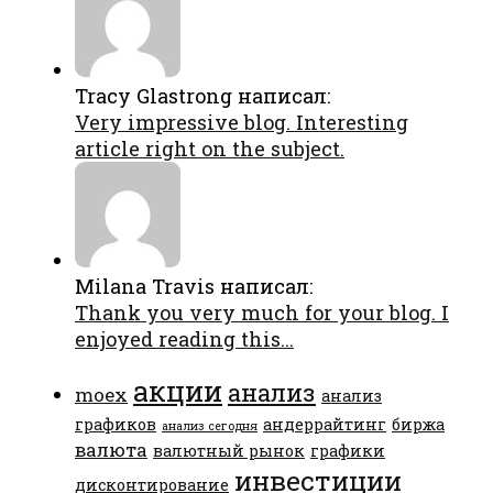
Tracy Glastrong написал:
Very impressive blog. Interesting
article right on the subject.
Milana Travis написал:
Thank you very much for your blog. I
enjoyed reading this...
акции
анализ
moex
анализ
графиков
андеррайтинг
биржа
анализ сегодня
валюта
валютный рынок
графики
инвестиции
дисконтирование