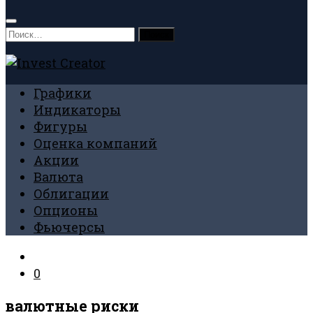
Найти:
Графики
Индикаторы
Фигуры
Оценка компаний
Акции
Валюта
Облигации
Опционы
Фьючерсы
0
валютные риски