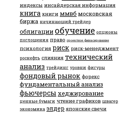
индексы
инсайдерская информация
книга
ммвб
московская
книги
биржа
начинающий трейдер
обучение
облигации
опционы
право
поглощения
проектное финасирование
риск
психология
риск-менеджмент
технический
слияния
роснефть
анализ
трейдинг
уровни
фигуры
фондовый рынок
форекс
фундаментальный анализ
фьючерсы
хеджирование
чтение графиков
ценные бумаги
швагер
элдер
японские свечи
экономика