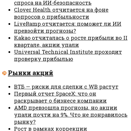
спроса на ИИ-безопасность
Clover Health отчитается на фоне
вопросов о прибыльности
LiveRamp отчитается: поможет ли ИИ
превзойти прогнозы?
Kakao отчиталась о росте прибыли во II
квартале, акции упали
Universal Technical Institute проходит
проверку прибылью
Рынки акций
ВТБ — риски для сделки с WB растут
Первый отчет SpaceX: что он
раскрывает о бизнесе компании
AMD превзошла прогнозы, но акции
упали почти на 9%. Что не понравилось
рынку?
Рост в рамках коррекции