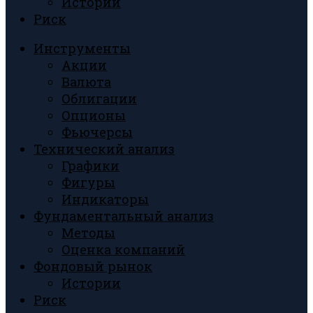
Истории
Риск
Инструменты
Акции
Валюта
Облигации
Опционы
Фьючерсы
Технический анализ
Графики
Фигуры
Индикаторы
Фундаментальный анализ
Методы
Оценка компаний
Фондовый рынок
Истории
Риск