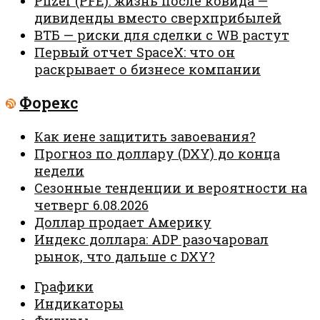
Pfizer (PFE): жизнь после ковида —
дивиденды вместо сверхприбылей
ВТБ — риски для сделки с WB растут
Первый отчет SpaceX: что он
раскрывает о бизнесе компании
Форекс
Как иене защитить завоевания?
Прогноз по доллару (DXY) до конца
недели
Сезонные тенденции и вероятности на
четверг 6.08.2026
Доллар продает Америку
Индекс доллара: ADP разочаровал
рынок, что дальше с DXY?
Графики
Индикаторы