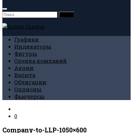
Найти:
Графики
Индикаторы
Фигуры
Оценка компаний
Акции
Валюта
Облигации
Опционы
Фьючерсы
0
Company-to-LLP-1050×600