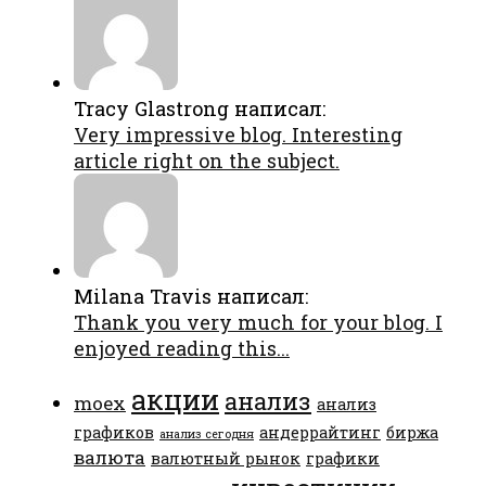
Tracy Glastrong написал:
Very impressive blog. Interesting
article right on the subject.
Milana Travis написал:
Thank you very much for your blog. I
enjoyed reading this...
акции
анализ
moex
анализ
графиков
андеррайтинг
биржа
анализ сегодня
валюта
валютный рынок
графики