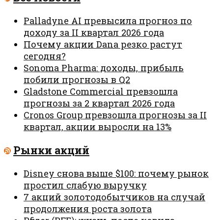
Palladyne AI превысила прогноз по
доходу за II квартал 2026 года
Почему акции Dana резко растут
сегодня?
Sonoma Pharma: доходы, прибыль
побили прогнозы в Q2
Gladstone Commercial превзошла
прогнозы за 2 квартал 2026 года
Cronos Group превзошла прогнозы за II
квартал, акции выросли на 13%
Рынки акций
Disney снова выше $100: почему рынок
простил слабую выручку
7 акций золотодобытчиков на случай
продолжения роста золота