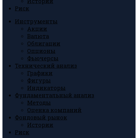
Истории
Риск
Инструменты
Акции
Валюта
Облигации
Опционы
Фьючерсы
Технический анализ
Графики
Фигуры
Индикаторы
Фундаментальный анализ
Методы
Оценка компаний
Фондовый рынок
Истории
Риск