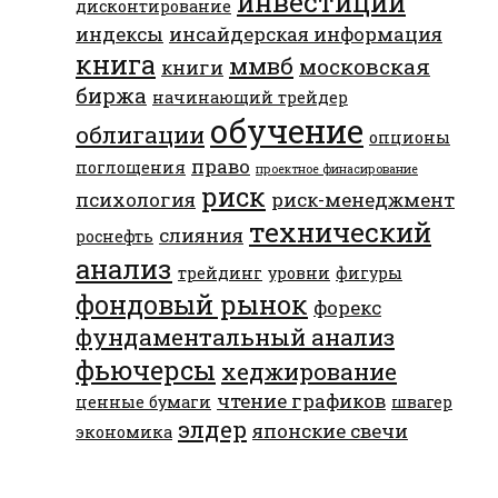
инвестиции
дисконтирование
индексы
инсайдерская информация
книга
ммвб
московская
книги
биржа
начинающий трейдер
обучение
облигации
опционы
право
поглощения
проектное финасирование
риск
психология
риск-менеджмент
технический
слияния
роснефть
анализ
трейдинг
уровни
фигуры
фондовый рынок
форекс
фундаментальный анализ
фьючерсы
хеджирование
чтение графиков
ценные бумаги
швагер
элдер
японские свечи
экономика