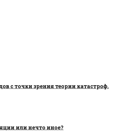
ов с точки зрения теории катастроф.
яции или нечто иное?