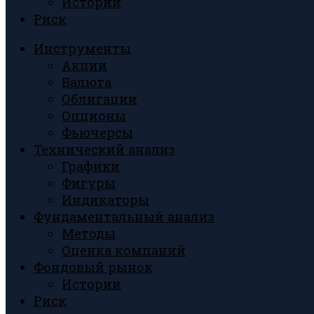
Истории
Риск
Инструменты
Акции
Валюта
Облигации
Опционы
Фьючерсы
Технический анализ
Графики
Фигуры
Индикаторы
Фундаментальный анализ
Методы
Оценка компаний
Фондовый рынок
Истории
Риск