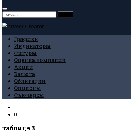
Найти:
Графики
Индикаторы
Фигуры
Оценка компаний
Акции
Валюта
Облигации
Опционы
Фьючерсы
0
таблица 3