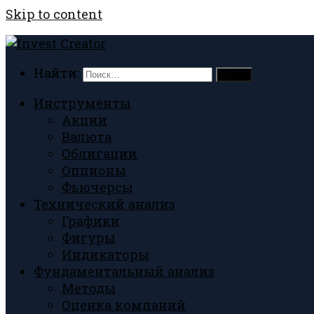
Skip to content
Найти:
Инструменты
Акции
Валюта
Облигации
Опционы
Фьючерсы
Технический анализ
Графики
Фигуры
Индикаторы
Фундаментальный анализ
Методы
Оценка компаний