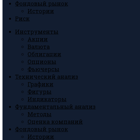
Фондовый рынок
Истории
Риск
Инструменты
Акции
Валюта
Облигации
Опционы
Фьючерсы
Технический анализ
Графики
Фигуры
Индикаторы
Фундаментальный анализ
Методы
Оценка компаний
Фондовый рынок
Истории