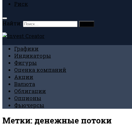
Риск
Найти:
Графики
Индикаторы
Фигуры
Оценка компаний
Акции
Валюта
Облигации
Опционы
Фьючерсы
Метки:
денежные потоки