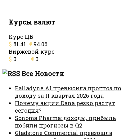
Курсы валют
Курс ЦБ
$
81.41
€
94.06
Биржевой курс
$
0
€
0
Все Новости
Palladyne AI превысила прогноз по
доходу за II квартал 2026 года
Почему акции Dana резко растут
сегодня?
Sonoma Pharma: доходы, прибыль
побили прогнозы в Q2
Gladstone Commercial превзошла