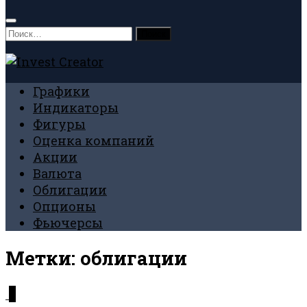
Найти:
Графики
Индикаторы
Фигуры
Оценка компаний
Акции
Валюта
Облигации
Опционы
Фьючерсы
Метки:
облигации
0