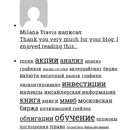
Milana Travis написал:
Thank you very much for your blog. I
enjoyed reading this...
акции
анализ
moex
анализ
графиков
андеррайтинг
биржа
анализ сегодня
валюта
валютный рынок
графики
инвестиции
дисконтирование
индексы
инсайдерская информация
книга
ммвб
московская
книги
биржа
начинающий трейдер
обучение
облигации
опционы
право
поглощения
проектное финасирование