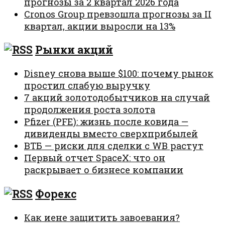
прогнозы за 2 квартал 2026 года
Cronos Group превзошла прогнозы за II
квартал, акции выросли на 13%
Рынки акций
Disney снова выше $100: почему рынок
простил слабую выручку
7 акций золотодобытчиков на случай
продолжения роста золота
Pfizer (PFE): жизнь после ковида —
дивиденды вместо сверхприбылей
ВТБ — риски для сделки с WB растут
Первый отчет SpaceX: что он
раскрывает о бизнесе компании
Форекс
Как иене защитить завоевания?