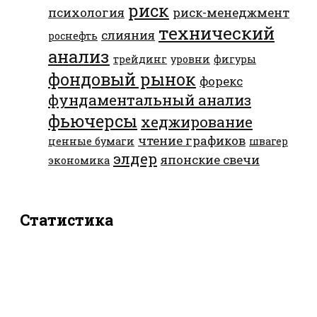
риск
психология
риск-менеджмент
технический
слияния
роснефть
анализ
трейдинг
уровни
фигуры
фондовый рынок
форекс
фундаментальный анализ
фьючерсы
хеджирование
чтение графиков
ценные бумаги
швагер
элдер
японские свечи
экономика
Статистика