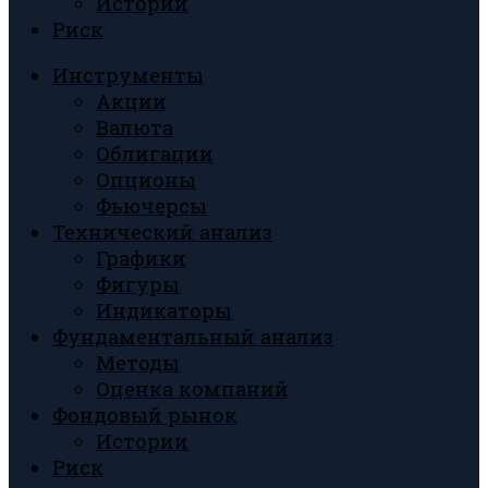
Истории
Риск
Инструменты
Акции
Валюта
Облигации
Опционы
Фьючерсы
Технический анализ
Графики
Фигуры
Индикаторы
Фундаментальный анализ
Методы
Оценка компаний
Фондовый рынок
Истории
Риск