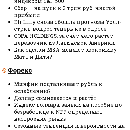
индексом S&P 500
Сбер — на пути к 2 трлн руб. чистой
прибыли
Eli Lilly снова обошла прогнозы Уолл-
стрит: вопрос теперь не в спросе
COPA HOLDINGS: за счёт чего растет
перевозчик из Латинской Америки
Как сделки M&A меняют экономику
Мать и Дитя?
Форекс
Минфин подталкивает рубль к
ослаблению?
Доллар сомневается и растёт
Индекс доллара: заявки на пособие по
безработице и NFP определяют
настроение рынка
Сезонные тенденции и вероятности на