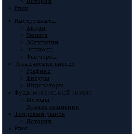
Истории
Риск
Инструменты
Акции
Валюта
Облигации
Опционы
Фьючерсы
Технический анализ
Графики
Фигуры
Индикаторы
Фундаментальный анализ
Методы
Оценка компаний
Фондовый рынок
Истории
Риск