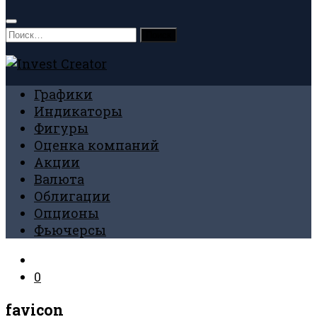
Найти:
Графики
Индикаторы
Фигуры
Оценка компаний
Акции
Валюта
Облигации
Опционы
Фьючерсы
0
favicon