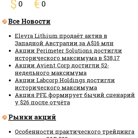
$
€
0
0
Все Новости
Elevra Lithium продаёт актив в
Западной Австралии за A$16 млн
Акции Perimeter Solutions достигли
исторического максимума в $38,17
Акции Avient Corp достигли 52-
недельного максимума
Акции Labcorp Holdings достигли
исторического максимума
Акция PFE формирует бычий сценарий
у $26 после отчёта
Рынки акций
Особенности практического трейдинга