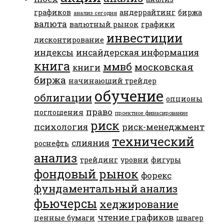
графиков
андеррайтинг
биржа
анализ сегодня
валюта
валютный рынок
графики
инвестиции
дисконтирование
индексы
инсайдерская информация
книга
ммвб
московская
книги
биржа
начинающий трейдер
обучение
облигации
опционы
право
поглощения
проектное финасирование
риск
психология
риск-менеджмент
технический
слияния
роснефть
анализ
трейдинг
уровни
фигуры
фондовый рынок
форекс
фундаментальный анализ
фьючерсы
хеджирование
чтение графиков
ценные бумаги
швагер