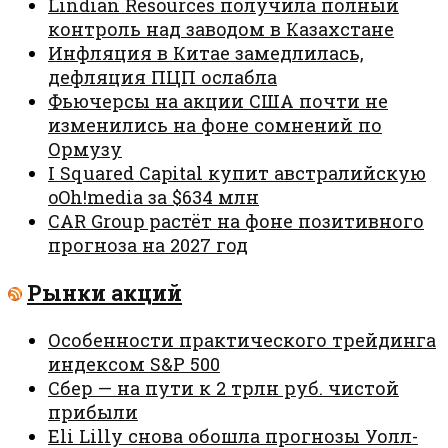
Lindian Resources получила полный
контроль над заводом в Казахстане
Инфляция в Китае замедлилась,
дефляция ПЦП ослабла
Фьючерсы на акции США почти не
изменились на фоне сомнений по
Ормузу
I Squared Capital купит австралийскую
oOh!media за $634 млн
CAR Group растёт на фоне позитивного
прогноза на 2027 год
Рынки акций
Особенности практического трейдинга
индексом S&P 500
Сбер — на пути к 2 трлн руб. чистой
прибыли
Eli Lilly снова обошла прогнозы Уолл-