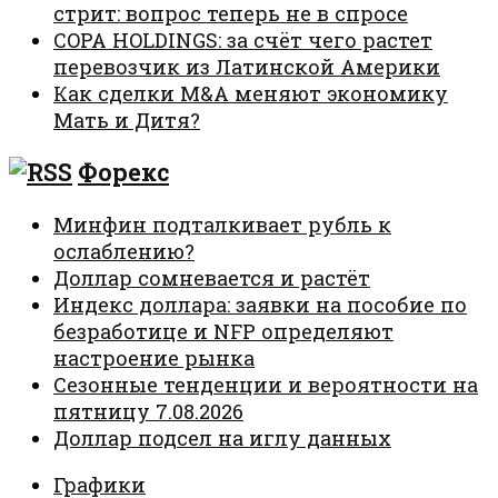
стрит: вопрос теперь не в спросе
COPA HOLDINGS: за счёт чего растет
перевозчик из Латинской Америки
Как сделки M&A меняют экономику
Мать и Дитя?
Форекс
Минфин подталкивает рубль к
ослаблению?
Доллар сомневается и растёт
Индекс доллара: заявки на пособие по
безработице и NFP определяют
настроение рынка
Сезонные тенденции и вероятности на
пятницу 7.08.2026
Доллар подсел на иглу данных
Графики