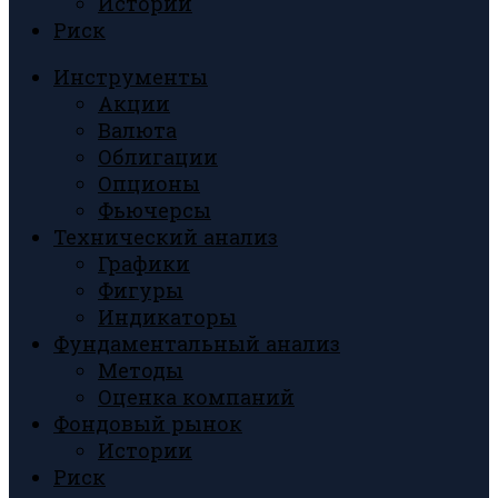
Истории
Риск
Инструменты
Акции
Валюта
Облигации
Опционы
Фьючерсы
Технический анализ
Графики
Фигуры
Индикаторы
Фундаментальный анализ
Методы
Оценка компаний
Фондовый рынок
Истории
Риск