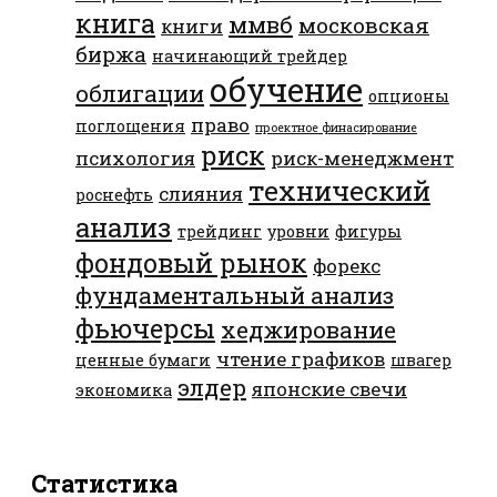
книга
ммвб
московская
книги
биржа
начинающий трейдер
обучение
облигации
опционы
право
поглощения
проектное финасирование
риск
психология
риск-менеджмент
технический
слияния
роснефть
анализ
трейдинг
уровни
фигуры
фондовый рынок
форекс
фундаментальный анализ
фьючерсы
хеджирование
чтение графиков
ценные бумаги
швагер
элдер
японские свечи
экономика
Статистика