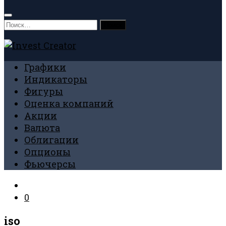
Найти:
Графики
Индикаторы
Фигуры
Оценка компаний
Акции
Валюта
Облигации
Опционы
Фьючерсы
0
iso