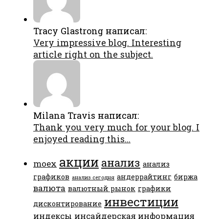
Tracy Glastrong написал:
Very impressive blog. Interesting
article right on the subject.
Milana Travis написал:
Thank you very much for your blog. I
enjoyed reading this...
акции
анализ
moex
анализ
графиков
андеррайтинг
биржа
анализ сегодня
валюта
валютный рынок
графики
инвестиции
дисконтирование
индексы
инсайдерская информация