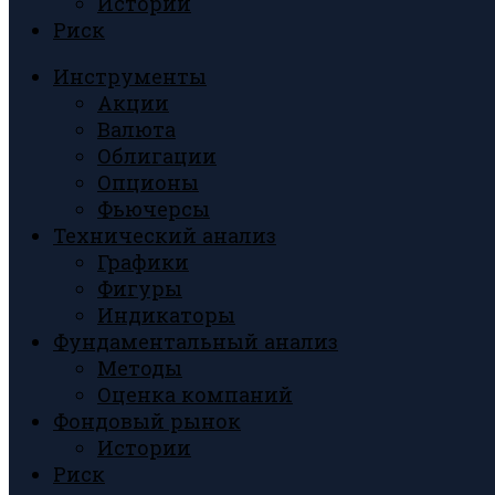
Истории
Риск
Инструменты
Акции
Валюта
Облигации
Опционы
Фьючерсы
Технический анализ
Графики
Фигуры
Индикаторы
Фундаментальный анализ
Методы
Оценка компаний
Фондовый рынок
Истории
Риск