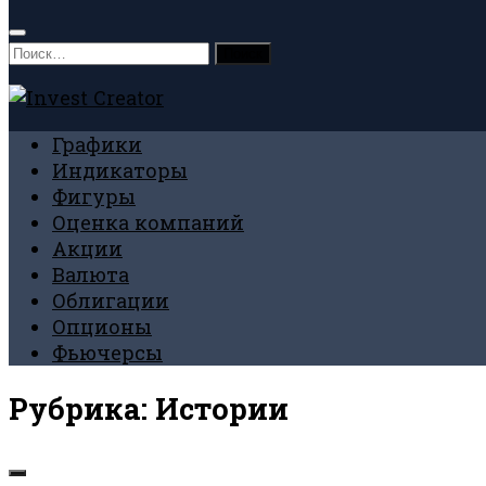
Найти:
Графики
Индикаторы
Фигуры
Оценка компаний
Акции
Валюта
Облигации
Опционы
Фьючерсы
Рубрика:
Истории