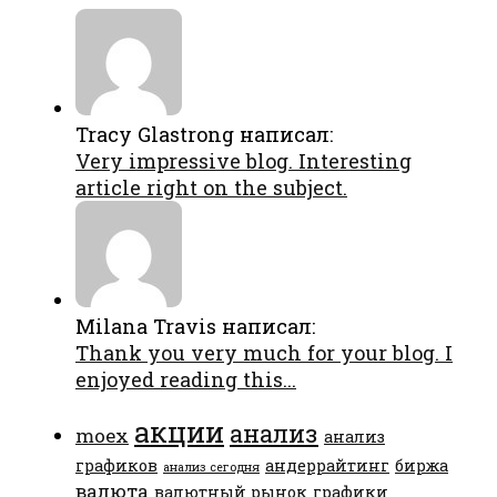
Tracy Glastrong написал:
Very impressive blog. Interesting
article right on the subject.
Milana Travis написал:
Thank you very much for your blog. I
enjoyed reading this...
акции
анализ
moex
анализ
графиков
андеррайтинг
биржа
анализ сегодня
валюта
валютный рынок
графики