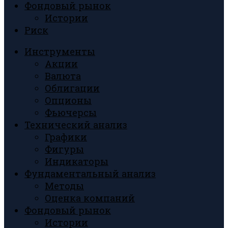
Фондовый рынок
Истории
Риск
Инструменты
Акции
Валюта
Облигации
Опционы
Фьючерсы
Технический анализ
Графики
Фигуры
Индикаторы
Фундаментальный анализ
Методы
Оценка компаний
Фондовый рынок
Истории