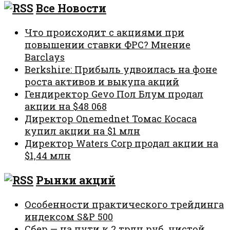
Все Новости
Что происходит с акциями при
повышении ставки ФРС? Мнение
Barclays
Berkshire: Прибыль удвоилась на фоне
роста активов и выкупа акций
Гендиректор Gevo Пол Блум продал
акции на $48 068
Директор Onemednet Томас Косаса
купил акции на $1 млн
Директор Waters Corp продал акции на
$1,44 млн
Рынки акций
Особенности практического трейдинга
индексом S&P 500
Сбер — на пути к 2 трлн руб. чистой