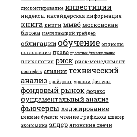
инвестиции
дисконтирование
индексы
инсайдерская информация
книга
ммвб
московская
книги
биржа
начинающий трейдер
обучение
облигации
опционы
право
поглощения
проектное финасирование
риск
психология
риск-менеджмент
технический
слияния
роснефть
анализ
трейдинг
уровни
фигуры
фондовый рынок
форекс
фундаментальный анализ
фьючерсы
хеджирование
чтение графиков
ценные бумаги
швагер
элдер
японские свечи
экономика