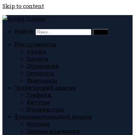
Skip to content
Найти:
Инструменты
Акции
Валюта
Облигации
Опционы
Фьючерсы
Технический анализ
Графики
Фигуры
Индикаторы
Фундаментальный анализ
Методы
Оценка компаний