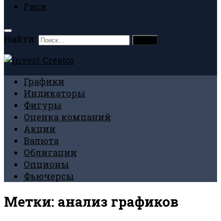
Риск
Найти:
Графики
Индикаторы
Фигуры
Оценка компаний
Акции
Валюта
Облигации
Опционы
Фьючерсы
Метки:
анализ графиков