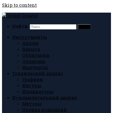
Skip to content
Найти:
Инструменты
Акции
Валюта
Облигации
Опционы
Фьючерсы
Технический анализ
Графики
Фигуры
Индикаторы
Фундаментальный анализ
Методы
Оценка компаний