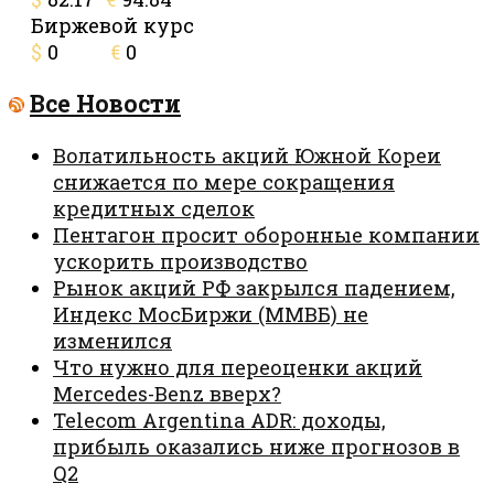
Биржевой курс
$
0
€
0
Все Новости
Волатильность акций Южной Кореи
снижается по мере сокращения
кредитных сделок
Пентагон просит оборонные компании
ускорить производство
Рынок акций РФ закрылся падением,
Индекс МосБиржи (ММВБ) не
изменился
Что нужно для переоценки акций
Mercedes-Benz вверх?
Telecom Argentina ADR: доходы,
прибыль оказались ниже прогнозов в
Q2