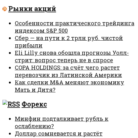
Рынки акций
Особенности практического трейдинга
индексом S&P 500
Сбер — на пути к 2 трлн руб. чистой
прибыли
Eli Lilly снова обошла прогнозы Уолл-
стрит: вопрос теперь не в спросе
COPA HOLDINGS: за счёт чего растет
перевозчик из Латинской Америки
Как сделки M&A меняют экономику
Мать и Дитя?
Форекс
Минфин подталкивает рубль к
ослаблению?
Доллар сомневается и растёт