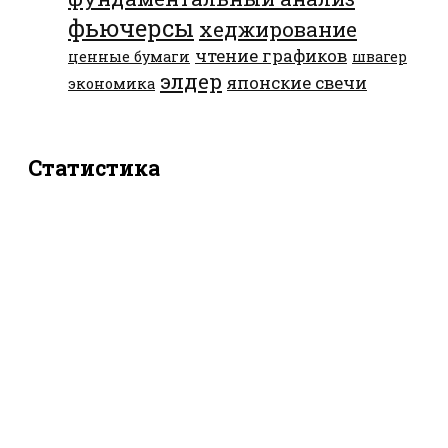
фьючерсы
хеджирование
чтение графиков
ценные бумаги
швагер
элдер
японские свечи
экономика
Статистика