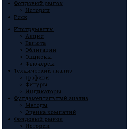
Фондовый рынок
Истории
Риск
Инструменты
Акции
Валюта
Облигации
Опционы
Фьючерсы
Технический анализ
Графики
Фигуры
Индикаторы
Фундаментальный анализ
Методы
Оценка компаний
Фондовый рынок
Истории