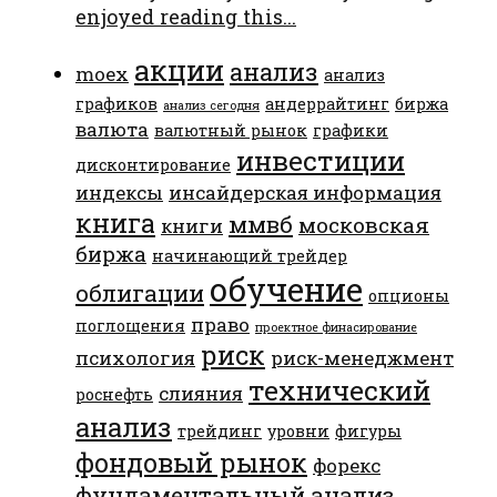
enjoyed reading this...
акции
анализ
moex
анализ
графиков
андеррайтинг
биржа
анализ сегодня
валюта
валютный рынок
графики
инвестиции
дисконтирование
индексы
инсайдерская информация
книга
ммвб
московская
книги
биржа
начинающий трейдер
обучение
облигации
опционы
право
поглощения
проектное финасирование
риск
психология
риск-менеджмент
технический
слияния
роснефть
анализ
трейдинг
уровни
фигуры
фондовый рынок
форекс
фундаментальный анализ