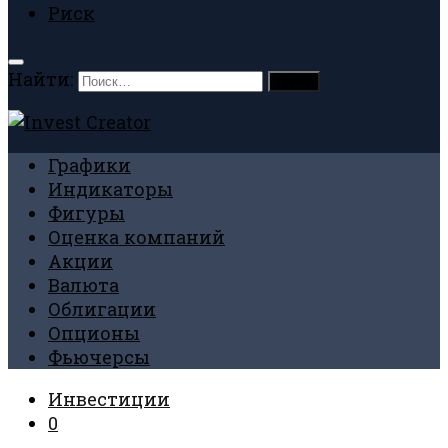
Риск
Найти:
Графики
Индикаторы
Фигуры
Оценка компаний
Акции
Валюта
Облигации
Опционы
Фьючерсы
Инвестиции
0