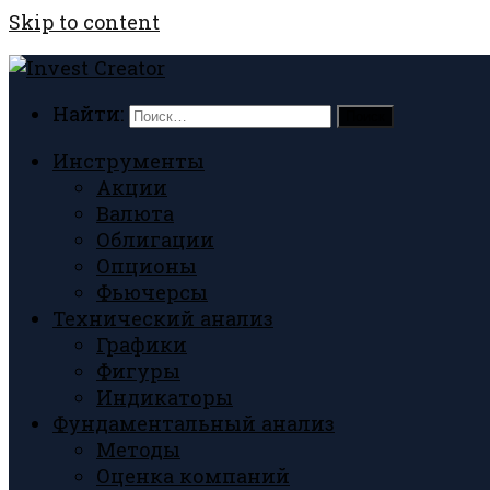
Skip to content
Найти:
Инструменты
Акции
Валюта
Облигации
Опционы
Фьючерсы
Технический анализ
Графики
Фигуры
Индикаторы
Фундаментальный анализ
Методы
Оценка компаний