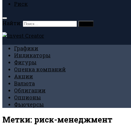
Риск
Найти:
Графики
Индикаторы
Фигуры
Оценка компаний
Акции
Валюта
Облигации
Опционы
Фьючерсы
Метки:
риск-менеджмент