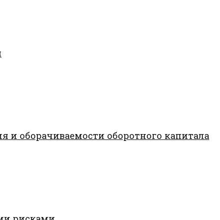
я
я и оборачиваемости оборотного капитала
ми рисками