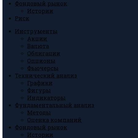
Фондовый рынок
Истории
Риск
Инструменты
Акции
Валюта
Облигации
Опционы
Фьючерсы
Технический анализ
Графики
Фигуры
Индикаторы
Фундаментальный анализ
Методы
Оценка компаний
Фондовый рынок
Истории