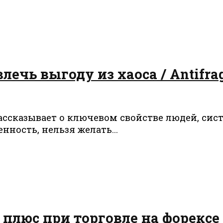
ечь выгоду из хаоса / Antifragi
казывает о ключевом свойстве людей, систем
нность, нельзя желать...
 плюс при торговле на форексе