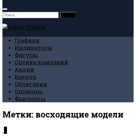
Найти:
Графики
Индикаторы
Фигуры
Оценка компаний
Акции
Валюта
Облигации
Опционы
Фьючерсы
Метки:
восходящие модели
0