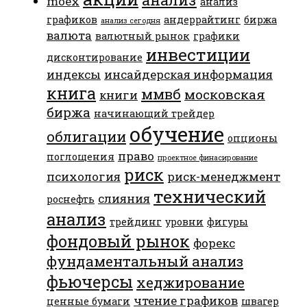
moex
анализ
графиков
андеррайтинг
биржа
анализ сегодня
валюта
валютный рынок
графики
инвестиции
дисконтирование
индексы
инсайдерская информация
книга
ммвб
московская
книги
биржа
начинающий трейдер
обучение
облигации
опционы
право
поглощения
проектное финасирование
риск
психология
риск-менеджмент
технический
слияния
роснефть
анализ
трейдинг
уровни
фигуры
фондовый рынок
форекс
фундаментальный анализ
фьючерсы
хеджирование
чтение графиков
ценные бумаги
швагер