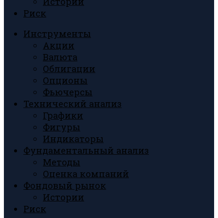
Истории
Риск
Инструменты
Акции
Валюта
Облигации
Опционы
Фьючерсы
Технический анализ
Графики
Фигуры
Индикаторы
Фундаментальный анализ
Методы
Оценка компаний
Фондовый рынок
Истории
Риск