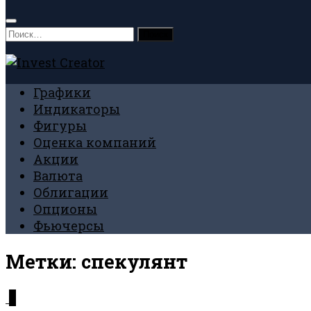
Найти:
Графики
Индикаторы
Фигуры
Оценка компаний
Акции
Валюта
Облигации
Опционы
Фьючерсы
Метки:
спекулянт
0