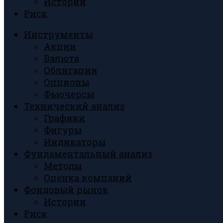
Истории
Риск
Инструменты
Акции
Валюта
Облигации
Опционы
Фьючерсы
Технический анализ
Графики
Фигуры
Индикаторы
Фундаментальный анализ
Методы
Оценка компаний
Фондовый рынок
Истории
Риск