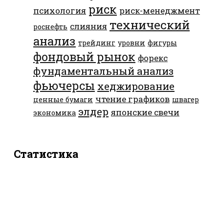
риск
психология
риск-менеджмент
технический
слияния
роснефть
анализ
трейдинг
уровни
фигуры
фондовый рынок
форекс
фундаментальный анализ
фьючерсы
хеджирование
чтение графиков
ценные бумаги
швагер
элдер
японские свечи
экономика
Статистика