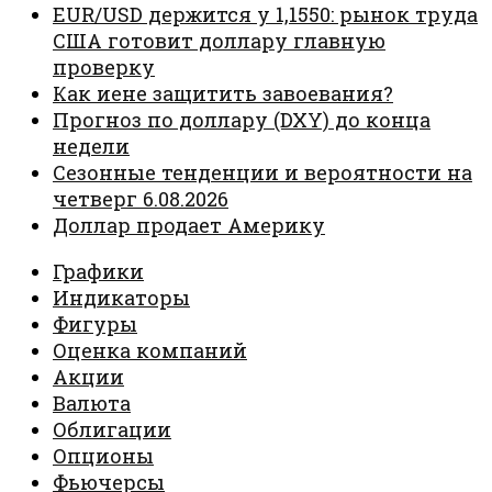
EUR/USD держится у 1,1550: рынок труда
США готовит доллару главную
проверку
Как иене защитить завоевания?
Прогноз по доллару (DXY) до конца
недели
Сезонные тенденции и вероятности на
четверг 6.08.2026
Доллар продает Америку
Графики
Индикаторы
Фигуры
Оценка компаний
Акции
Валюта
Облигации
Опционы
Фьючерсы