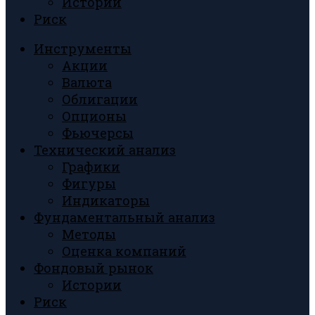
Истории
Риск
Инструменты
Акции
Валюта
Облигации
Опционы
Фьючерсы
Технический анализ
Графики
Фигуры
Индикаторы
Фундаментальный анализ
Методы
Оценка компаний
Фондовый рынок
Истории
Риск