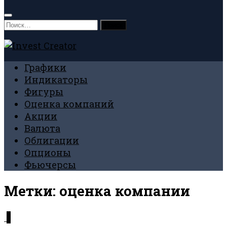
Найти:
Графики
Индикаторы
Фигуры
Оценка компаний
Акции
Валюта
Облигации
Опционы
Фьючерсы
Метки:
оценка компании
1