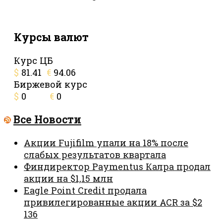
Курсы валют
Курс ЦБ
$
81.41
€
94.06
Биржевой курс
$
0
€
0
Все Новости
Акции Fujifilm упали на 18% после
слабых результатов квартала
Финдиректор Paymentus Калра продал
акции на $1,15 млн
Eagle Point Credit продала
привилегированные акции ACR за $2
136