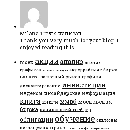
Milana Travis написал:
Thank you very much for your blog. I
enjoyed reading this...
акции
анализ
moex
анализ
графиков
андеррайтинг
биржа
анализ сегодня
валюта
валютный рынок
графики
инвестиции
дисконтирование
индексы
инсайдерская информация
книга
ммвб
московская
книги
биржа
начинающий трейдер
обучение
облигации
опционы
право
поглощения
проектное финасирование