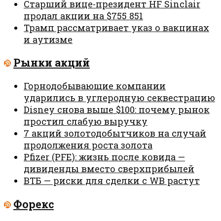
Старший вице-президент HF Sinclair
продал акции на $755 851
Трамп рассматривает указ о вакцинах
и аутизме
Рынки акций
Горнодобывающие компании
ударились в углеродную секвестрацию
Disney снова выше $100: почему рынок
простил слабую выручку
7 акций золотодобытчиков на случай
продолжения роста золота
Pfizer (PFE): жизнь после ковида —
дивиденды вместо сверхприбылей
ВТБ — риски для сделки с WB растут
Форекс