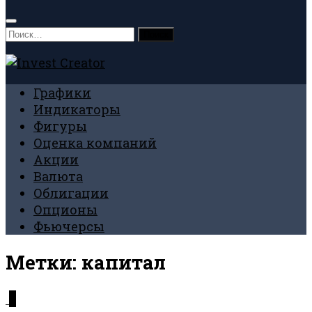
Найти:
Графики
Индикаторы
Фигуры
Оценка компаний
Акции
Валюта
Облигации
Опционы
Фьючерсы
Метки:
капитал
0