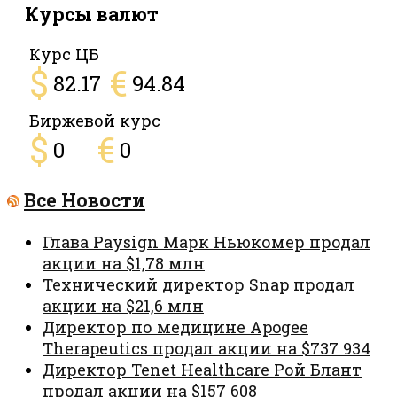
Курсы валют
Курс ЦБ
$
€
82.17
94.84
Биржевой курс
$
€
0
0
Все Новости
Глава Paysign Марк Ньюкомер продал
акции на $1,78 млн
Технический директор Snap продал
акции на $21,6 млн
Директор по медицине Apogee
Therapeutics продал акции на $737 934
Директор Tenet Healthcare Рой Блант
продал акции на $157 608