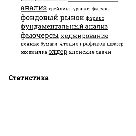
анализ
трейдинг
уровни
фигуры
фондовый рынок
форекс
фундаментальный анализ
фьючерсы
хеджирование
чтение графиков
ценные бумаги
швагер
элдер
японские свечи
экономика
Статистика