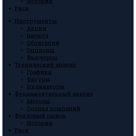
Истории
Риск
Инструменты
Акции
Валюта
Облигации
Опционы
Фьючерсы
Технический анализ
Графики
Фигуры
Индикаторы
Фундаментальный анализ
Методы
Оценка компаний
Фондовый рынок
Истории
Риск