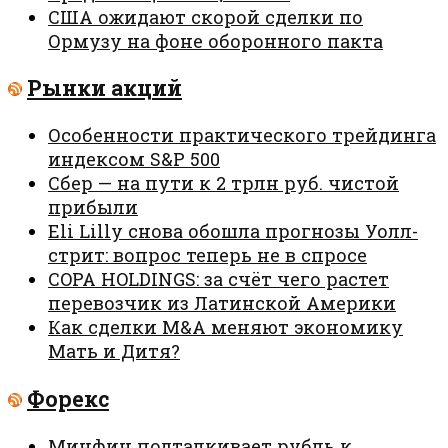
США ожидают скорой сделки по
Ормузу на фоне оборонного пакта
Рынки акций
Особенности практического трейдинга
индексом S&P 500
Сбер — на пути к 2 трлн руб. чистой
прибыли
Eli Lilly снова обошла прогнозы Уолл-
стрит: вопрос теперь не в спросе
COPA HOLDINGS: за счёт чего растет
перевозчик из Латинской Америки
Как сделки M&A меняют экономику
Мать и Дитя?
Форекс
Минфин подталкивает рубль к