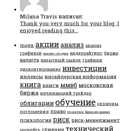
Milana Travis написал:
Thank you very much for your blog. I
enjoyed reading this...
акции
анализ
moex
анализ
графиков
андеррайтинг
биржа
анализ сегодня
валюта
валютный рынок
графики
инвестиции
дисконтирование
индексы
инсайдерская информация
книга
ммвб
московская
книги
биржа
начинающий трейдер
обучение
облигации
опционы
право
поглощения
проектное финасирование
риск
психология
риск-менеджмент
технический
слияния
роснефть