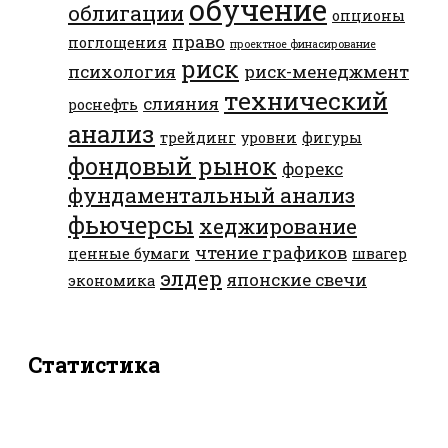
обучение
облигации
опционы
право
поглощения
проектное финасирование
риск
психология
риск-менеджмент
технический
слияния
роснефть
анализ
трейдинг
уровни
фигуры
фондовый рынок
форекс
фундаментальный анализ
фьючерсы
хеджирование
чтение графиков
ценные бумаги
швагер
элдер
японские свечи
экономика
Статистика