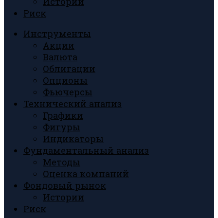
Истории
Риск
Инструменты
Акции
Валюта
Облигации
Опционы
Фьючерсы
Технический анализ
Графики
Фигуры
Индикаторы
Фундаментальный анализ
Методы
Оценка компаний
Фондовый рынок
Истории
Риск