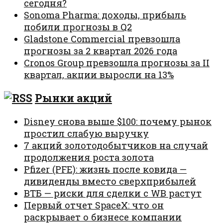
сегодня?
Sonoma Pharma: доходы, прибыль
побили прогнозы в Q2
Gladstone Commercial превзошла
прогнозы за 2 квартал 2026 года
Cronos Group превзошла прогнозы за II
квартал, акции выросли на 13%
Рынки акций
Disney снова выше $100: почему рынок
простил слабую выручку
7 акций золотодобытчиков на случай
продолжения роста золота
Pfizer (PFE): жизнь после ковида —
дивиденды вместо сверхприбылей
ВТБ — риски для сделки с WB растут
Первый отчет SpaceX: что он
раскрывает о бизнесе компании