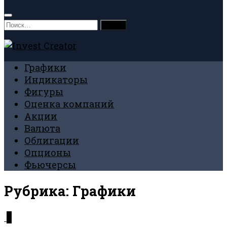
Найти:
Графики
Индикаторы
Фигуры
Оценка компаний
Акции
Валюта
Облигации
Опционы
Фьючерсы
Рубрика:
Графики
0