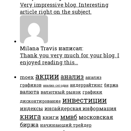
Very impressive blog. Interesting
article right on the subject.
Milana Travis написал:
Thank you very much for your blog. I
enjoyed reading this...
акции
анализ
moex
анализ
графиков
андеррайтинг
биржа
анализ сегодня
валюта
валютный рынок
графики
инвестиции
дисконтирование
индексы
инсайдерская информация
книга
ммвб
московская
книги
биржа
начинающий трейдер