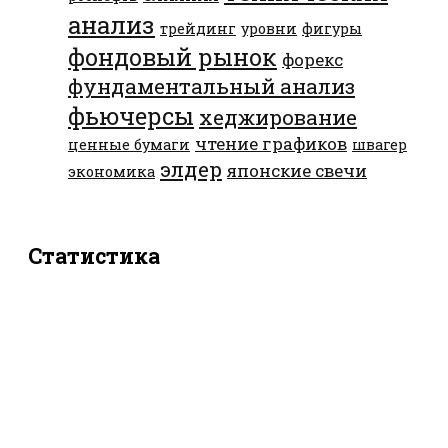
анализ
трейдинг
уровни
фигуры
фондовый рынок
форекс
фундаментальный анализ
фьючерсы
хеджирование
чтение графиков
ценные бумаги
швагер
элдер
японские свечи
экономика
Статистика