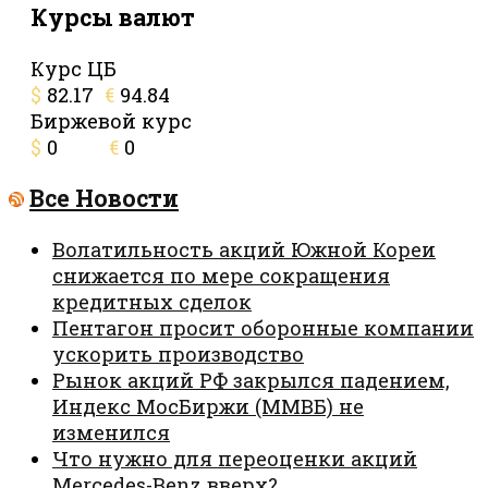
Курсы валют
Курс ЦБ
$
82.17
€
94.84
Биржевой курс
$
0
€
0
Все Новости
Волатильность акций Южной Кореи
снижается по мере сокращения
кредитных сделок
Пентагон просит оборонные компании
ускорить производство
Рынок акций РФ закрылся падением,
Индекс МосБиржи (ММВБ) не
изменился
Что нужно для переоценки акций
Mercedes-Benz вверх?