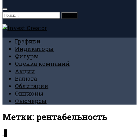
Найти:
Графики
Индикаторы
Фигуры
Оценка компаний
Акции
Валюта
Облигации
Опционы
Фьючерсы
Метки:
рентабельность
0