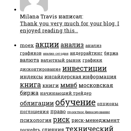
Milana Travis написал:
Thank you very much for your blog. I
enjoyed reading this...
акции
анализ
moex
анализ
графиков
андеррайтинг
биржа
анализ сегодня
валюта
валютный рынок
графики
инвестиции
дисконтирование
индексы
инсайдерская информация
книга
ммвб
московская
книги
биржа
начинающий трейдер
обучение
облигации
опционы
право
поглощения
проектное финасирование
риск
психология
риск-менеджмент
технический
слияния
роснефть