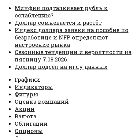
Минфин подталкивает рубль к
ослаблению?
Доллар сомневается и растёт
Индекс доллара: заявки на пособие по
безработице и NFP определяют
настроение рынка
Сезонные тенденции и вероятности на
пятницу 7.08.2026
Доллар подсел на иглу данных
Графики
Индикаторы
Фигуры
Оценка компаний
Акции
Валюта
Облигации
Опционы