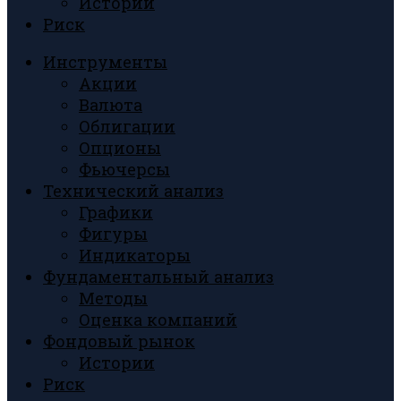
Истории
Риск
Инструменты
Акции
Валюта
Облигации
Опционы
Фьючерсы
Технический анализ
Графики
Фигуры
Индикаторы
Фундаментальный анализ
Методы
Оценка компаний
Фондовый рынок
Истории
Риск