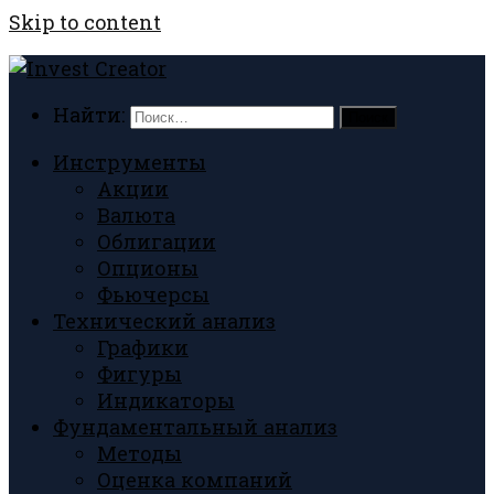
Skip to content
Найти:
Инструменты
Акции
Валюта
Облигации
Опционы
Фьючерсы
Технический анализ
Графики
Фигуры
Индикаторы
Фундаментальный анализ
Методы
Оценка компаний