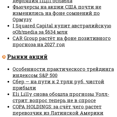
дефляция ПЦП ослабла
Фьючерсы на акции США почти не
изменились на фоне сомнений по
Ормузу
I Squared Capital купит австралийскую
oOh!media за $634 млн
CAR Group растёт на фоне позитивного
прогноза на 2027 год
Рынки акций
Особенности практического трейдинга
индексом S&P 500
Сбер — на пути к 2 трлн руб. чистой
прибыли
Eli Lilly снова обошла прогнозы Уолл-
стрит: вопрос теперь не в спросе
COPA HOLDINGS: за счёт чего растет
перевозчик из Латинской Америки