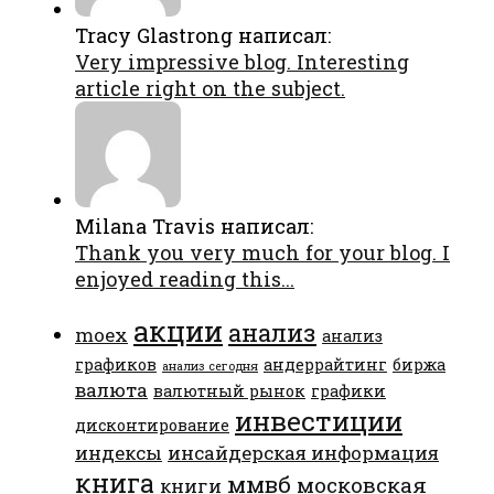
Tracy Glastrong написал:
Very impressive blog. Interesting
article right on the subject.
Milana Travis написал:
Thank you very much for your blog. I
enjoyed reading this...
акции
анализ
moex
анализ
графиков
андеррайтинг
биржа
анализ сегодня
валюта
валютный рынок
графики
инвестиции
дисконтирование
индексы
инсайдерская информация
книга
ммвб
московская
книги