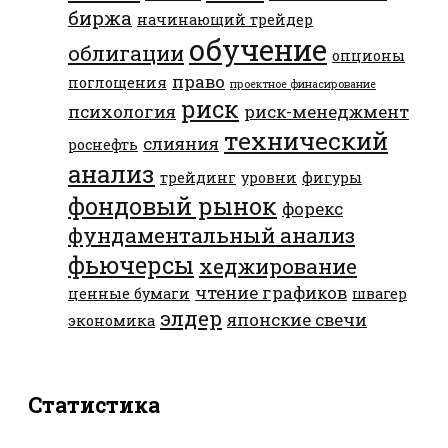
биржа
начинающий трейдер
обучение
облигации
опционы
право
поглощения
проектное финасирование
риск
психология
риск-менеджмент
технический
слияния
роснефть
анализ
трейдинг
уровни
фигуры
фондовый рынок
форекс
фундаментальный анализ
фьючерсы
хеджирование
чтение графиков
ценные бумаги
швагер
элдер
японские свечи
экономика
Статистика