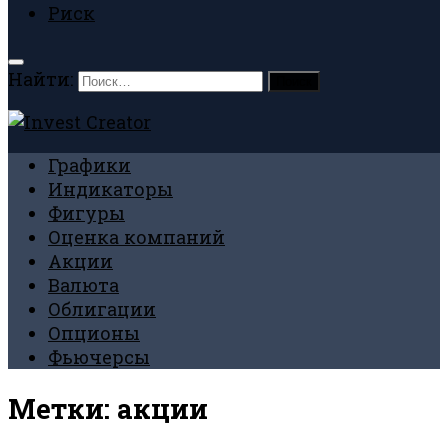
Риск
Найти:
Графики
Индикаторы
Фигуры
Оценка компаний
Акции
Валюта
Облигации
Опционы
Фьючерсы
Метки:
акции