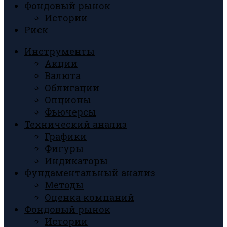
Фондовый рынок
Истории
Риск
Инструменты
Акции
Валюта
Облигации
Опционы
Фьючерсы
Технический анализ
Графики
Фигуры
Индикаторы
Фундаментальный анализ
Методы
Оценка компаний
Фондовый рынок
Истории