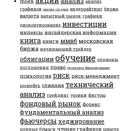
акции
анализ
moex
анализ
графиков
андеррайтинг
биржа
анализ сегодня
валюта
валютный рынок
графики
инвестиции
дисконтирование
индексы
инсайдерская информация
книга
ммвб
московская
книги
биржа
начинающий трейдер
обучение
облигации
опционы
право
поглощения
проектное финасирование
риск
психология
риск-менеджмент
технический
слияния
роснефть
анализ
трейдинг
уровни
фигуры
фондовый рынок
форекс
фундаментальный анализ
фьючерсы
хеджирование
чтение графиков
ценные бумаги
швагер