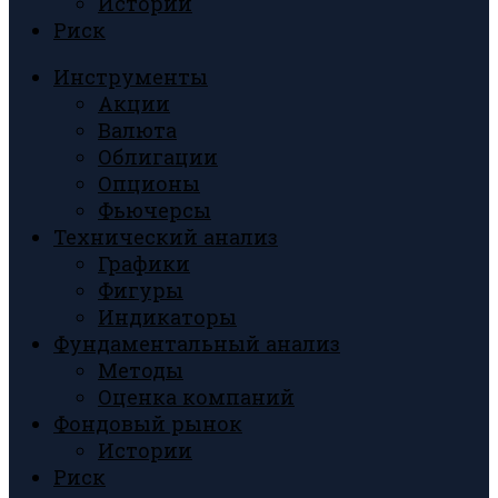
Истории
Риск
Инструменты
Акции
Валюта
Облигации
Опционы
Фьючерсы
Технический анализ
Графики
Фигуры
Индикаторы
Фундаментальный анализ
Методы
Оценка компаний
Фондовый рынок
Истории
Риск