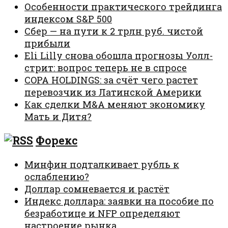
Особенности практического трейдинга
индексом S&P 500
Сбер — на пути к 2 трлн руб. чистой
прибыли
Eli Lilly снова обошла прогнозы Уолл-
стрит: вопрос теперь не в спросе
COPA HOLDINGS: за счёт чего растет
перевозчик из Латинской Америки
Как сделки M&A меняют экономику
Мать и Дитя?
Форекс
Минфин подталкивает рубль к
ослаблению?
Доллар сомневается и растёт
Индекс доллара: заявки на пособие по
безработице и NFP определяют
настроение рынка