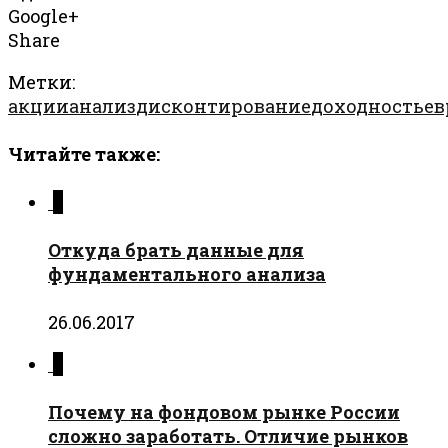
Google+
Share
Метки:
акции
анализ
дисконтирование
доходность
ев
Читайте также:
0
Откуда брать данные для
фундаментального анализа
26.06.2017
0
Почему на фондовом рынке России
сложно заработать. Отличие рынков