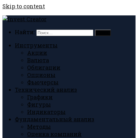
Skip to content
Найти:
Инструменты
Акции
Валюта
Облигации
Опционы
Фьючерсы
Технический анализ
Графики
Фигуры
Индикаторы
Фундаментальный анализ
Методы
Оценка компаний