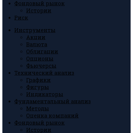
Фондовый рынок
Истории
Риск
Инструменты
Акции
Валюта
Облигации
Опционы
Фьючерсы
Технический анализ
Графики
Фигуры
Индикаторы
Фундаментальный анализ
Методы
Оценка компаний
Фондовый рынок
Истории