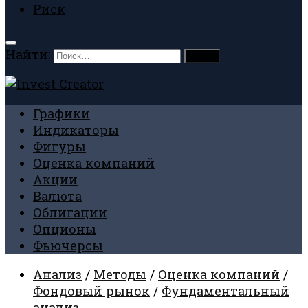
Риск
Найти:
Графики
Индикаторы
Фигуры
Оценка компаний
Акции
Валюта
Облигации
Опционы
Фьючерсы
Анализ
/
Методы
/
Оценка компаний
/
Фондовый рынок
/
Фундаментальный
анализ