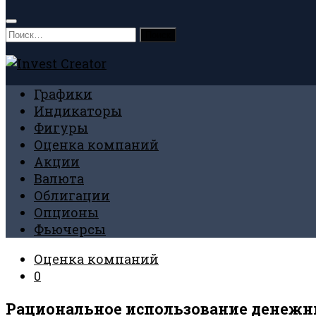
Найти:
Графики
Индикаторы
Фигуры
Оценка компаний
Акции
Валюта
Облигации
Опционы
Фьючерсы
Оценка компаний
0
Рациональное использование денежн