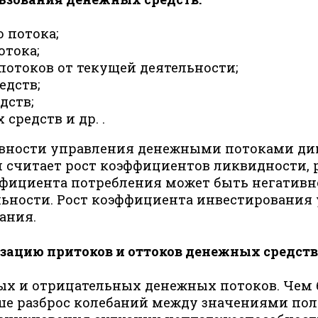
 потока;
тока;
отоков от текущей деятельности;
едств;
дств;
редств и др. .
тивности управления денежными потоками д
 считает рост коэффициентов ликвидности, 
ффициента потребления может быть негативн
ьности. Рост коэффициента инвестирования у
ания.
изацию притоков и оттоков денежных средств
х и отрицательных денежных потоков. Чем 
ьше разброс колебаний между значениями п