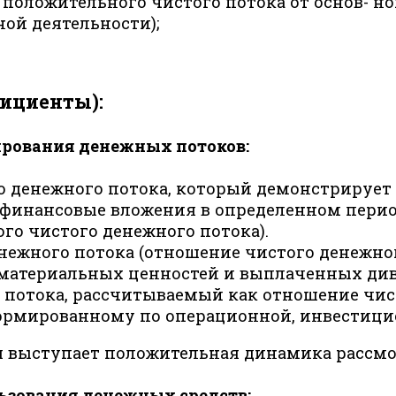
положительного чистого потока от основ- н
ой деятельности);
фициенты):
ирования денежных потоков:
о денежного потока, который демонстрирует
финансовые вложения в определенном периоде
го чистого денежного потока).
нежного потока (отношение чистого денежног
о-материальных ценностей и выплаченных див
потока, рассчитываемый как отношение чис
рмированному по операционной, инвестицио
 выступает положительная динамика рассм
ьзования денежных средств: