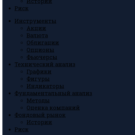
Истории
Риск
Инструменты
Акции
Валюта
Облигации
Опционы
Фьючерсы
Технический анализ
Графики
Фигуры
Индикаторы
Фундаментальный анализ
Методы
Оценка компаний
Фондовый рынок
Истории
Риск