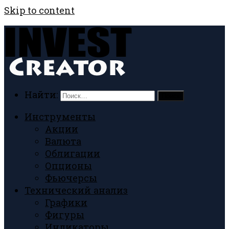
Skip to content
Найти:
Инструменты
Акции
Валюта
Облигации
Опционы
Фьючерсы
Технический анализ
Графики
Фигуры
Индикаторы