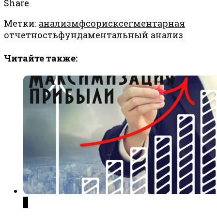
Share
Метки:
анализ
мфсо
риск
сегментарная
отчетность
фундаментальный анализ
Читайте также:
0