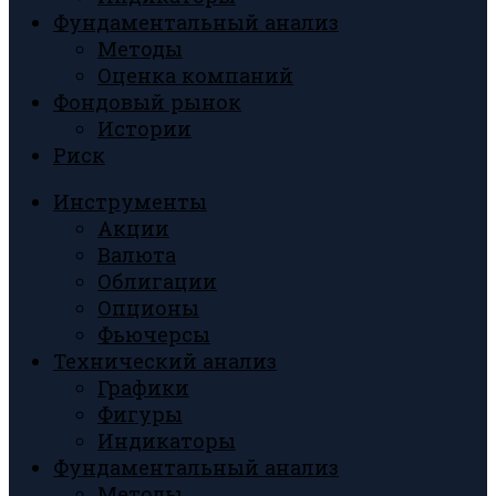
Фундаментальный анализ
Методы
Оценка компаний
Фондовый рынок
Истории
Риск
Инструменты
Акции
Валюта
Облигации
Опционы
Фьючерсы
Технический анализ
Графики
Фигуры
Индикаторы
Фундаментальный анализ
Методы