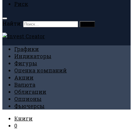
Риск
Найти:
Графики
Индикаторы
Фигуры
Оценка компаний
Акции
Валюта
Облигации
Опционы
Фьючерсы
Книги
0