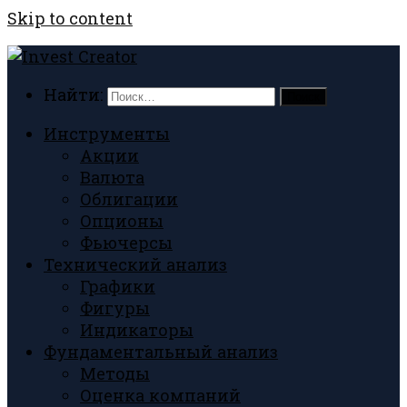
Skip to content
Найти:
Инструменты
Акции
Валюта
Облигации
Опционы
Фьючерсы
Технический анализ
Графики
Фигуры
Индикаторы
Фундаментальный анализ
Методы
Оценка компаний