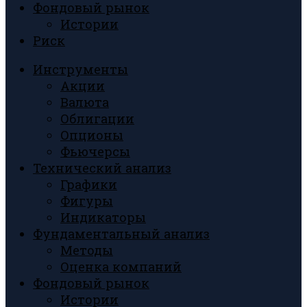
Фондовый рынок
Истории
Риск
Инструменты
Акции
Валюта
Облигации
Опционы
Фьючерсы
Технический анализ
Графики
Фигуры
Индикаторы
Фундаментальный анализ
Методы
Оценка компаний
Фондовый рынок
Истории