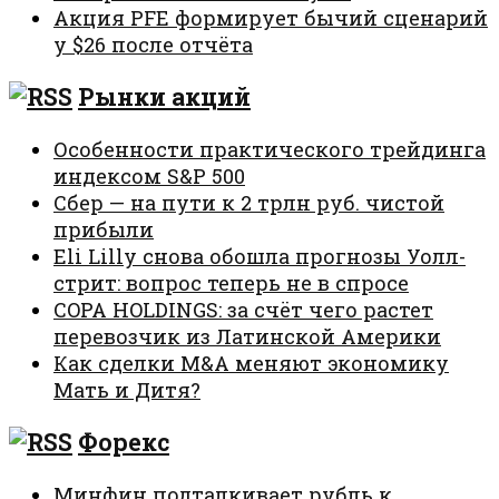
Акция PFE формирует бычий сценарий
у $26 после отчёта
Рынки акций
Особенности практического трейдинга
индексом S&P 500
Сбер — на пути к 2 трлн руб. чистой
прибыли
Eli Lilly снова обошла прогнозы Уолл-
стрит: вопрос теперь не в спросе
COPA HOLDINGS: за счёт чего растет
перевозчик из Латинской Америки
Как сделки M&A меняют экономику
Мать и Дитя?
Форекс
Минфин подталкивает рубль к