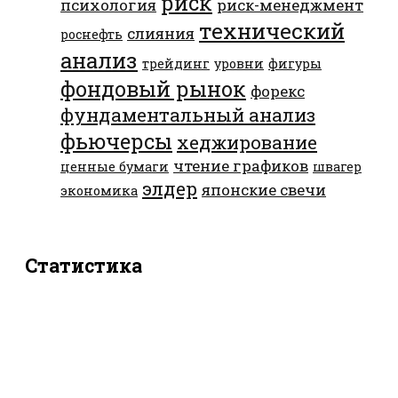
риск
психология
риск-менеджмент
технический
слияния
роснефть
анализ
трейдинг
уровни
фигуры
фондовый рынок
форекс
фундаментальный анализ
фьючерсы
хеджирование
чтение графиков
ценные бумаги
швагер
элдер
японские свечи
экономика
Статистика