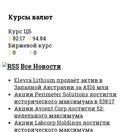
Курсы валют
Курс ЦБ
$
82.17
€
94.84
Биржевой курс
$
0
€
0
Все Новости
Elevra Lithium продаёт актив в
Западной Австралии за A$16 млн
Акции Perimeter Solutions достигли
исторического максимума в $38,17
Акции Avient Corp достигли 52-
недельного максимума
Акции Labcorp Holdings достигли
исторического максимума