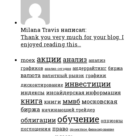
Milana Travis написал:
Thank you very much for your blog. I
enjoyed reading this...
акции
анализ
moex
анализ
графиков
андеррайтинг
биржа
анализ сегодня
валюта
валютный рынок
графики
инвестиции
дисконтирование
индексы
инсайдерская информация
книга
ммвб
московская
книги
биржа
начинающий трейдер
обучение
облигации
опционы
право
поглощения
проектное финасирование